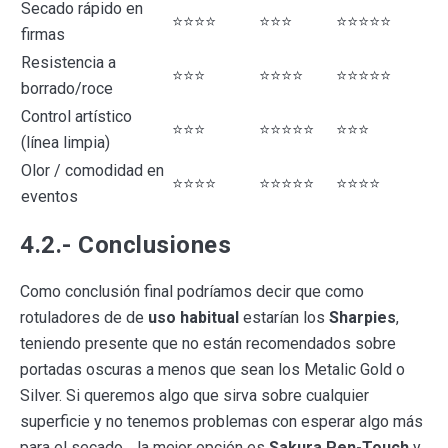
Secado rápido en
⭐⭐⭐⭐
⭐⭐⭐
⭐⭐⭐⭐⭐
firmas
Resistencia a
⭐⭐⭐
⭐⭐⭐⭐
⭐⭐⭐⭐⭐
borrado/roce
Control artístico
⭐⭐⭐
⭐⭐⭐⭐⭐
⭐⭐⭐
(línea limpia)
Olor / comodidad en
⭐⭐⭐⭐
⭐⭐⭐⭐⭐
⭐⭐⭐⭐
eventos
4.2.- Conclusiones
Como conclusión final podríamos decir que como
rotuladores de de
uso habitual
estarían los
Sharpies
,
teniendo presente que no están recomendados sobre
portadas oscuras a menos que sean los Metalic Gold o
Silver. Si queremos algo que sirva sobre cualquier
superficie y no tenemos problemas con esperar algo más
para el secado… la mejor opción es
Sakura Pen-Touch
y