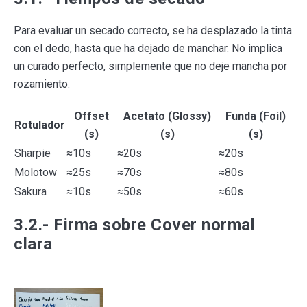
Para evaluar un secado correcto, se ha desplazado la tinta
con el dedo, hasta que ha dejado de manchar. No implica
un curado perfecto, simplemente que no deje mancha por
rozamiento.
Offset
Acetato (Glossy)
Funda (Foil)
Rotulador
(s)
(s)
(s)
Sharpie
≈10s
≈20s
≈20s
Molotow
≈25s
≈70s
≈80s
Sakura
≈10s
≈50s
≈60s
3.2.- Firma sobre Cover normal
clara