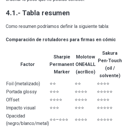
4.1.- Tabla resumen
Como resumen podríamos definir la siguiente tabla:
Comparación de rotuladores para firmas en cómic
Sakura
Sharpie
Molotow
Pen-Touch
Factor
Permanent
ONE4ALL
(oil /
Marker
(acrílico)
solvente)
Foil (metalizado)
⭐⭐
⭐⭐
⭐⭐⭐⭐
Portada glossy
⭐⭐⭐
⭐⭐⭐⭐
⭐⭐⭐⭐⭐
Offset
⭐⭐⭐⭐
⭐⭐⭐⭐
⭐⭐⭐⭐
Impacto visual
⭐⭐⭐
⭐⭐⭐
⭐⭐⭐⭐⭐
Opacidad
⭐⭐–⭐⭐⭐
⭐⭐⭐⭐
⭐⭐⭐⭐⭐
(negro/blanco/metal)